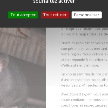
souhaitez activer
un service de qualité.
Chez
Ecopest Expert
, nous sav
Tout accepter
Tout refuser
Personnaliser
pour la santé et la sécurité, 
ou industriel. C’est pourquoi
n
entreprises reconnues pour
approche respectueuse de
Notre mission est de vous simp
compétent, en vous mettant en
votre région. Nous veillons à
Expert
réponde à des critères 
d’efficacité et d’éthique.
En choisissant l’un de nos par
d’une intervention rapide, dis
de rongeurs, d’insectes ou tou
Avec
Ecopest Expert
, vous pou
toute confiance, en vous app
spécifiques et respectueuses