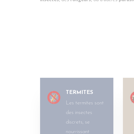
TERMITES
Les termites sont
des insectes
discrets, se
nourrissant