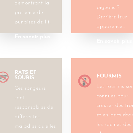
demontrant la
pigeons ?
présence de
Derrière leur
punaises de lit…
apparence…
En savoir plus
En savoir plus
RATS ET
FOURMIS
SOURIS
Les fourmis so
Ces rongeurs
connues pour
sont
creuser des tro
responsables de
et en perturba
différentes
les racines des
maladies qu’elles