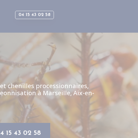
04 15 43 02 58
 et chenilles processionnaires,
eonnisation à Marseille, Aix-en-
4 15 43 02 58