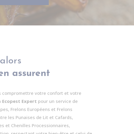
 alors
’en assurent
es compromettre votre confort et votre
à
Ecopest Expert
pour un service de
pes, Frelons Européens et Frelons
re les Punaises de Lit et Cafards,
s et Chenilles Processionnaires,
ion, respectant votre bien-être et celui de