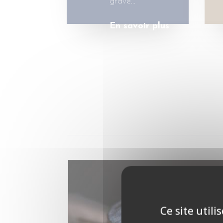
grave…
En savoir plus
Ce site util