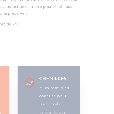
satisfaction est notre priorité, et nous
r la préserver.
 rapide 7/7
CHENILLES
Elles sont bien
connues pour
s
leurs poils
s
urticants qui