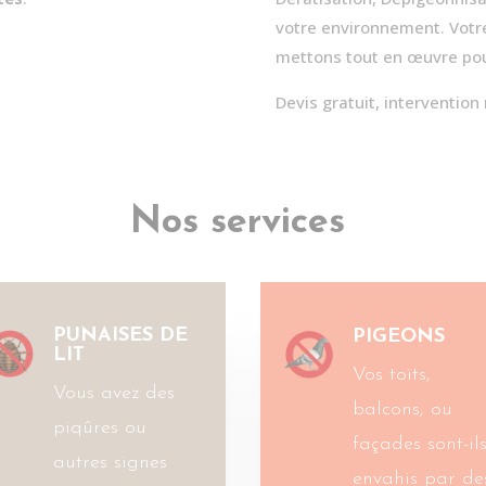
votre environnement. Votre 
mettons tout en œuvre pou
Devis gratuit, intervention
Nos services
PUNAISES DE
PIGEONS
LIT
Vos toits,
Vous avez des
balcons, ou
piqûres ou
façades sont-il
autres signes
envahis par de