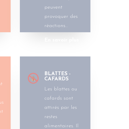
peuvent
provoquer des
réactions…
En savoir plus
BLATTES -
CAFARDS
nt
Les blattes ou
cafards sont
us
attirés par les
nt
restes
alimentaires. Il