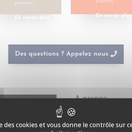
plantes …
peuvent…
En savoir plus
En savoir plus
Des questions ? Appelez nous
A propos:
Bienvenue sur
Ecopest Expert
,
désinsectisation et la déra
offrir un accès direct aux me
ise des cookies et vous donne le contrôle sur 
sélectionnés pour leur expert