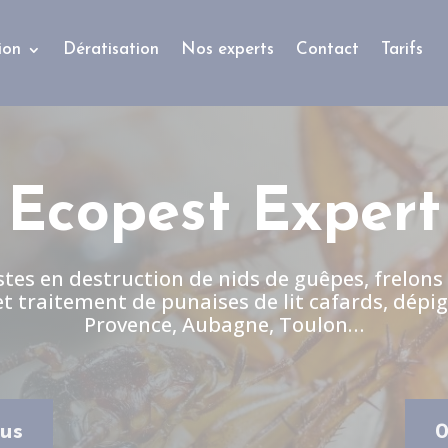
ion
Dératisation
Nos experts
Contact
Tarifs
Ecopest Expert
stes en destruction de nids de guêpes, frelons
et traitement de punaises de lit cafards, dépig
Provence, Aubagne, Toulon…
us
0