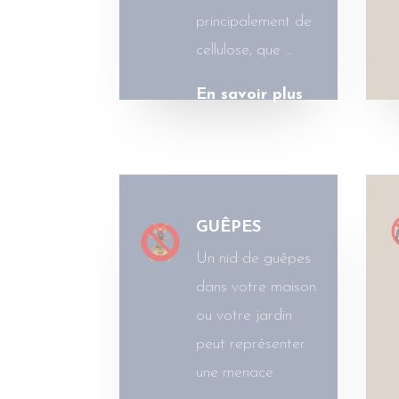
principalement de
cellulose, que …
En savoir plus
GUÊPES
Un nid de guêpes
dans votre maison
ou votre jardin
peut représenter
une menace