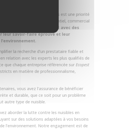
ons que la gestion des nuisibles est une priorité
que ce soit dans un cadre résidentiel, commercial
ous collaborons uniquement avec des
 leur savoir-faire éprouvé et leur
 l’environnement
.
lifier la recherche d’un prestataire fiable et
 relation avec les experts les plus qualifiés de
 ce que chaque entreprise référencée sur
Ecopest
stricts en matière de professionnalisme,
tenaires, vous avez l’assurance de bénéficier
crète et durable, que ce soit pour un problème
t autre type de nuisible.
vez aborder la lutte contre les nuisibles en
uyant sur des solutions adaptées à vos besoins
 de l’environnement. Notre engagement est de