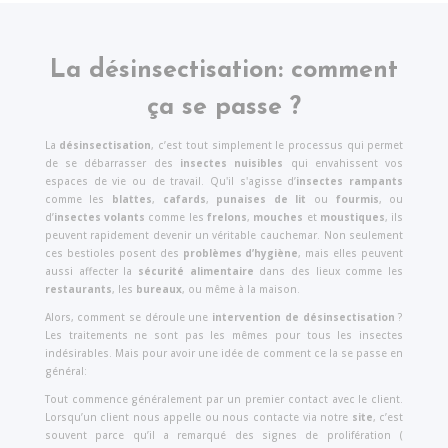
La désinsectisation: comment
ça se passe ?
La
désinsectisation
, c’est tout simplement le processus qui permet
de se débarrasser des
insectes nuisibles
qui envahissent vos
espaces de vie ou de travail. Qu'il s'agisse d’
insectes rampants
comme les
blattes
,
cafards
,
punaises de lit
ou
fourmis
, ou
d’
insectes volants
comme les
frelons
,
mouches
et
moustiques
, ils
peuvent rapidement devenir un véritable cauchemar. Non seulement
ces bestioles posent des
problèmes d’hygiène
, mais elles peuvent
aussi affecter la
sécurité alimentaire
dans des lieux comme les
restaurants
, les
bureaux
, ou même à la maison.
Alors, comment se déroule une
intervention de désinsectisation
?
Les traitements ne sont pas les mêmes pour tous les insectes
indésirables. Mais pour avoir une idée de comment ce la se passe en
général:
Tout commence généralement par un premier contact avec le client.
Lorsqu’un client nous appelle ou nous contacte via notre
site
, c’est
souvent parce qu’il a remarqué des signes de prolifération (