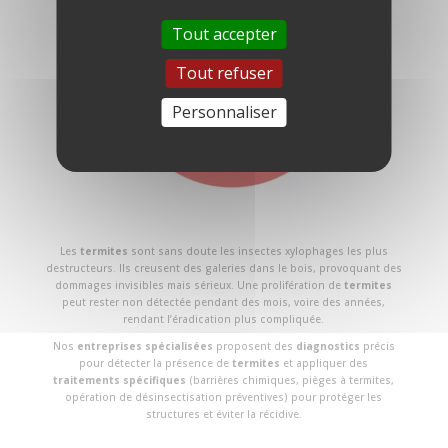
Tout accepter
Tout refuser
Personnaliser
Les
termites
sont sans doute les insectes xylophages les plus
destructeurs. Ils creusent des galeries dans le bois, provoquant des
dommages invisibles mais sérieux. Une prolifération de
termites
peut rester non détectée pendant des mois, voire des années,
rendant l’éradication plus compliquée.
Nos
entreprises spécialisées
proposent des
diagnostics
précis
pour détecter la présence de
termites
et appliquer des
traitements spécifiques
(barrières chimiques, pièges à termites,
opération de désinsectisation préventives) pour protéger les
structures et éviter la récidive.