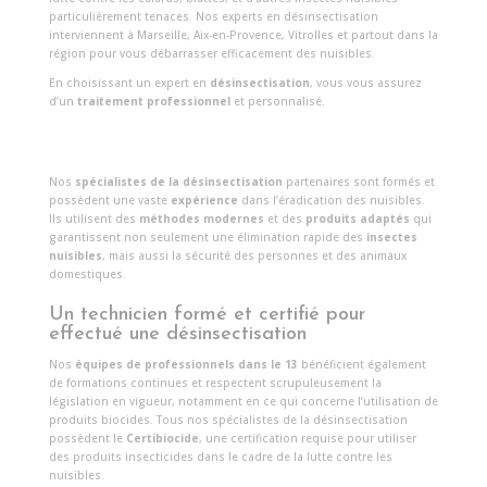
particulièrement tenaces. Nos experts en désinsectisation
interviennent à Marseille, Aix-en-Provence, Vitrolles et partout dans la
région pour vous débarrasser efficacement des nuisibles.
En choisissant un expert en
désinsectisation
, vous vous assurez
d’un
traitement professionnel
et personnalisé.
Nos
spécialistes de la désinsectisation
partenaires sont formés et
possèdent une vaste
expérience
dans l’éradication des nuisibles.
Ils utilisent des
méthodes modernes
et des
produits adaptés
qui
garantissent non seulement une élimination rapide des
insectes
nuisibles
, mais aussi la sécurité des personnes et des animaux
domestiques.
Un technicien formé et certifié pour
effectué une désinsectisation
Nos
équipes de professionnels dans le 13
bénéficient également
de formations continues et respectent scrupuleusement la
législation en vigueur, notamment en ce qui concerne l’utilisation de
produits biocides. Tous nos spécialistes de la désinsectisation
possèdent le
Certibiocide
, une certification requise pour utiliser
des produits insecticides dans le cadre de la lutte contre les
nuisibles.