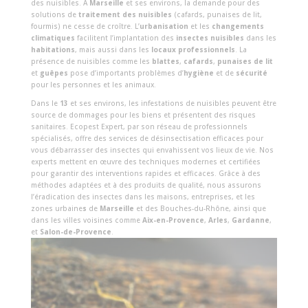
des nuisibles. À
Marseille
et ses environs, la demande pour des
solutions de
traitement des nuisibles
(cafards, punaises de lit,
fourmis) ne cesse de croître. L’
urbanisation
et les
changements
climatiques
facilitent l’implantation des
insectes nuisibles
dans les
habitations
, mais aussi dans les
locaux professionnels
. La
présence de nuisibles comme les
blattes
,
cafards
,
punaises de lit
et
guêpes
pose d’importants problèmes d’
hygiène
et de
sécurité
pour les personnes et les animaux.
Dans le
13
et ses environs, les infestations de nuisibles peuvent être
source de dommages pour les biens et présentent des risques
sanitaires. Ecopest Expert, par son réseau de professionnels
spécialisés, offre des services de désinsectisation efficaces pour
vous débarrasser des insectes qui envahissent vos lieux de vie. Nos
experts mettent en œuvre des techniques modernes et certifiées
pour garantir des interventions rapides et efficaces. Grâce à des
méthodes adaptées et à des produits de qualité, nous assurons
l’éradication des insectes dans les maisons, entreprises, et les
zones urbaine
s
de
Marseille
et des Bouches-du-Rhône, ainsi que
dans les villes voisines comme
Aix-en-Provence
,
Arles
,
Gardanne
,
et
Salon-de-Provence
.