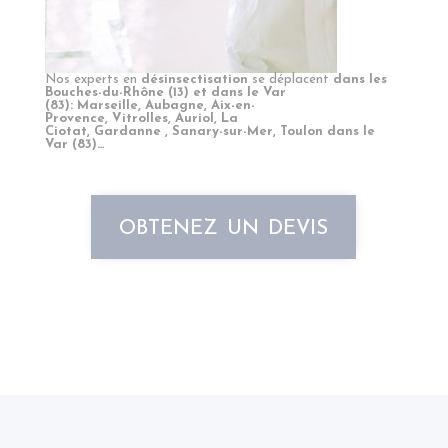
Nos experts en
désinsectisation
se déplacent
dans les
Bouches-du-Rhône (13) et dans le Var
(83)
:
Marseille
,
Aubagne
,
Aix-en-
Provence
,
Vitrolles
,
Auriol
,
La
Ciotat
,
Gardanne
,
Sanary-sur-Mer
,
Toulon dans le
Var
(83)…
obtenez un devis