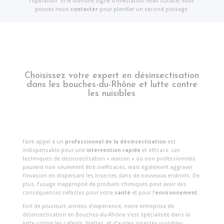
l’opération. Si le moindre signe d’infestation refait surface, vous
pouvez nous
contacter
pour planifier un second passage.
Choisissez votre expert en désinsectisation
dans les bouches-du-Rhône et lutte contre
les nuisibles
Faire appel à un
professionnel de la désinsectisation
est
indispensable pour une
intervention rapide
et efficace. Les
techniques de désinsectisation « maison » ou non professionnels
peuvent non seulement être inefficaces, mais également aggraver
l’invasion en dispersant les insectes dans de nouveaux endroits. De
plus, l’usage inapproprié de produits chimiques peut avoir des
conséquences néfastes pour votre
santé
et pour l’
environnement
.
Fort de plusieurs années d’expérience, notre entreprise de
désinsectisation en Bouches-du-Rhône s’est spécialisée dans la
lutte contre les cafards, blattes, et d’autres insectes nuisibles