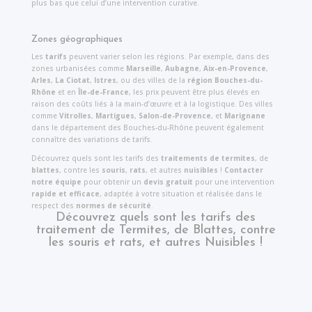
plus bas que celui d’une intervention curative.
Zones géographiques
Les
tarifs
peuvent varier selon les régions. Par exemple, dans des
zones urbanisées comme
Marseille
,
Aubagne
,
Aix-en-Provence
,
Arles
,
La Ciotat
,
Istres
, ou des villes de la
région Bouches-du-
Rhône
et en
Île-de-France
, les prix peuvent être plus élevés en
raison des coûts liés à la main-d’œuvre et à la logistique. Des villes
comme
Vitrolles
,
Martigues
,
Salon-de-Provence
, et
Marignane
dans le département des Bouches-du-Rhône peuvent également
connaître des variations de tarifs.
Découvrez quels sont les tarifs des
traitements de termites
, de
blattes
, contre les
souris
,
rats
, et autres
nuisibles
!
Contacter
notre équipe
pour obtenir un
devis gratuit
pour une intervention
rapide et efficace
, adaptée à votre situation et réalisée dans le
respect des
normes de sécurité
.
Découvrez quels sont les tarifs des
traitement de Termites, de Blattes, contre
les souris et rats, et autres Nuisibles !