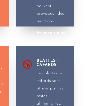
peuvent
provoquer des
réactions…
En savoir plus
BLATTES -
CAFARDS
nt
Les blattes ou
cafards sont
us
attirés par les
nt
restes
alimentaires. Il