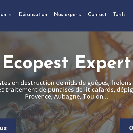
ion
Dératisation
Nos experts
Contact
Tarifs
Ecopest Expert
stes en destruction de nids de guêpes, frelons
et traitement de punaises de lit cafards, dépig
Provence, Aubagne, Toulon…
us
0