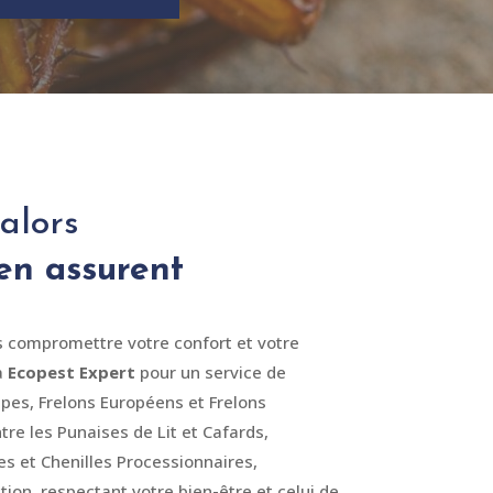
 alors
’en assurent
es compromettre votre confort et votre
à
Ecopest Expert
pour un service de
pes, Frelons Européens et Frelons
re les Punaises de Lit et Cafards,
s et Chenilles Processionnaires,
ion, respectant votre bien-être et celui de