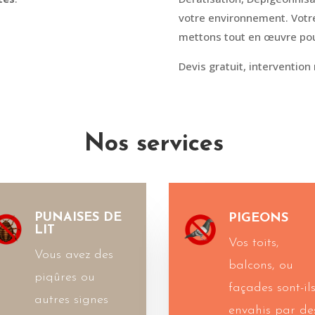
votre environnement. Votre 
mettons tout en œuvre pou
Devis gratuit, intervention
Nos services
PUNAISES DE
PIGEONS
LIT
Vos toits,
Vous avez des
balcons, ou
piqûres ou
façades sont-il
autres signes
envahis par de