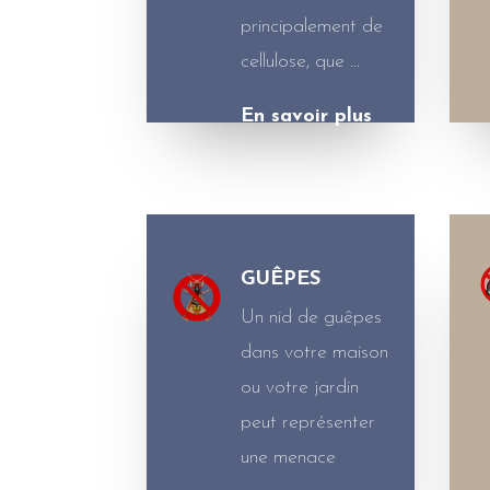
principalement de
cellulose, que …
En savoir plus
GUÊPES
Un nid de guêpes
dans votre maison
ou votre jardin
peut représenter
une menace