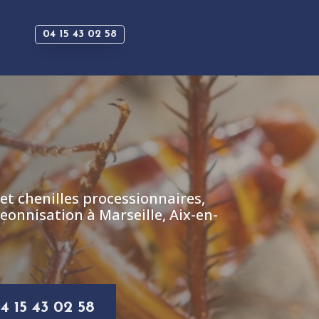
04 15 43 02 58
 et chenilles processionnaires,
eonnisation à Marseille, Aix-en-
4 15 43 02 58