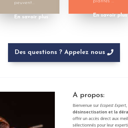
plantes …
peuvent…
En savoir plus
En savoir plus
Des questions ? Appelez nous
A propos:
Bienvenue sur
Ecopest Expert
,
désinsectisation et la déra
offrir un accès direct aux me
sélectionnés pour leur expert