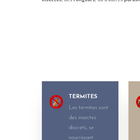
TERMITES
Les termites sont
des insectes
discrets, se
nourrissant