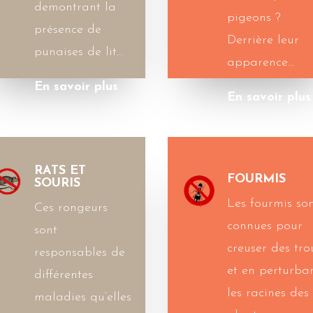
demontrant la
pigeons ?
présence de
Derrière leur
punaises de lit…
apparence…
En savoir plus
En savoir plus
RATS ET
FOURMIS
SOURIS
Les fourmis so
Ces rongeurs
connues pour
sont
creuser des tro
responsables de
et en perturba
différentes
les racines des
maladies qu’elles