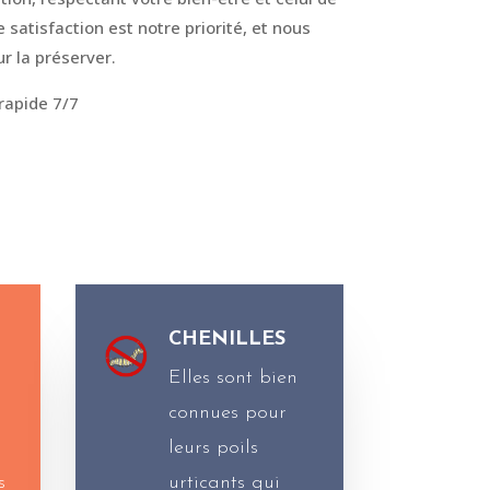
satisfaction est notre priorité, et nous
r la préserver.
 rapide 7/7
CHENILLES
Elles sont bien
connues pour
s
leurs poils
s
urticants qui