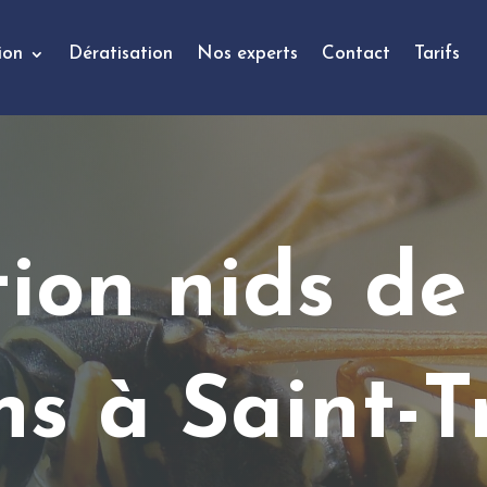
ion
Dératisation
Nos experts
Contact
Tarifs
tion nids de
ons à
Saint-T