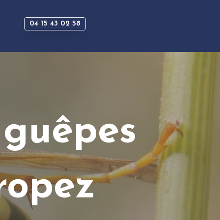
04 15 43 02 58
 guêpes
ropez