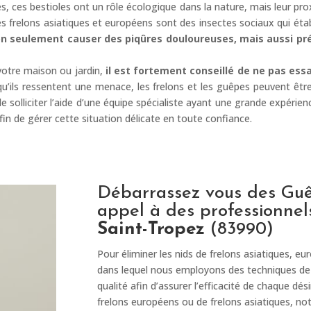
, ces bestioles ont un rôle écologique dans la nature, mais leur pr
 frelons asiatiques et européens sont des insectes sociaux qui établ
on seulement causer des piqûres douloureuses, mais aussi pré
otre maison ou jardin,
il est fortement conseillé de ne pas essa
squ’ils ressentent une menace, les frelons et les guêpes peuvent ê
l de solliciter l’aide d’une équipe spécialiste ayant une grande expér
afin de gérer cette situation délicate en toute confiance.
Débarrassez vous des Guêp
appel à des professionnel
Saint-Tropez
(83990)
Pour éliminer les nids de frelons asiatiques, e
dans lequel nous employons des techniques de 
qualité afin d’assurer l’efficacité de chaque dé
frelons européens ou de frelons asiatiques, not