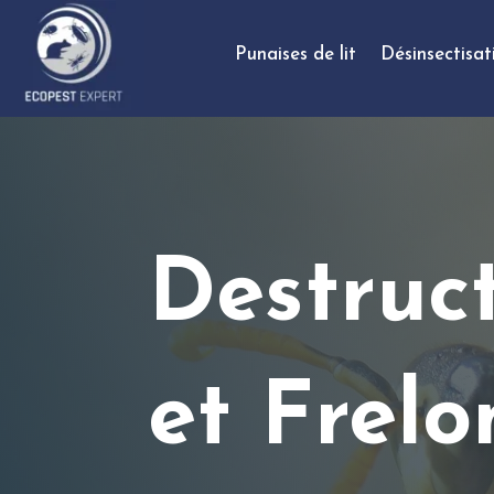
Punaises de lit
Désinsectisat
Destruc
et Frel