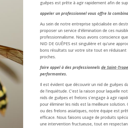
guêpes est prête à agir rapidement afin de supp
appeler un professionnel vous offre la combin
Au sein de notre entreprise spécialisée en dest
proposer un service d’élimination de ces nuisi
professionnalisme. Nous avons conscience que 
NID DE GUÊPES est singulière et qu’une approc
bons résultats sur votre site tout en réduisan
proches.
faire appel à des professionnels
de Saint-Trop
performantes.
Il est évident que découvrir un nid de guêpes 
de l’inquiétude. C’est la raison pour laquelle no
nids de guêpes et frelons s’engage à agir rapi
pour éliminer les nids est la meilleure solutio
ou des frelons asiatiques, notre équipe est prê
efficace. Nous faisons usage de produits spéci
une intervention fructueuse, tout en respectant