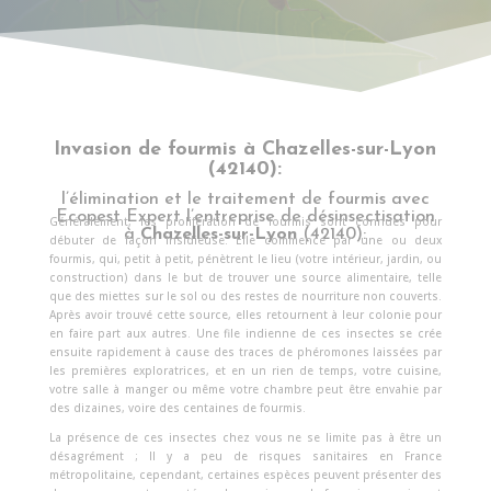
Invasion de fourmis à Chazelles-sur-Lyon
(42140):
l’élimination et le traitement de fourmis avec
Ecopest Expert l’entreprise de désinsectisation
Généralement, les prolifération de fourmis sont connues pour
à
Chazelles-sur-Lyon
(42140):
débuter de façon insidieuse. Elle commence par une ou deux
fourmis, qui, petit à petit, pénètrent le lieu (votre intérieur, jardin, ou
construction) dans le but de trouver une source alimentaire, telle
que des miettes sur le sol ou des restes de nourriture non couverts.
Après avoir trouvé cette source, elles retournent à leur colonie pour
en faire part aux autres. Une file indienne de ces insectes se crée
ensuite rapidement à cause des traces de phéromones laissées par
les premières exploratrices, et en un rien de temps, votre cuisine,
votre salle à manger ou même votre chambre peut être envahie par
des dizaines, voire des centaines de fourmis.
La présence de ces insectes chez vous ne se limite pas à être un
désagrément ; Il y a peu de risques sanitaires en France
métropolitaine, cependant, certaines espèces peuvent présenter des