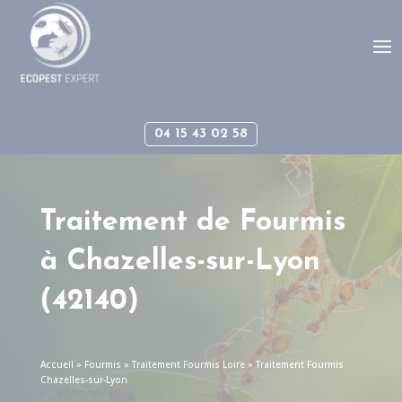
Panneau de gestion des cookies
04 15 43 02 58
Traitement de Fourmis
à
Chazelles-sur-Lyon
(42140)
Accueil
»
Fourmis
»
Traitement Fourmis Loire
»
Traitement Fourmis
Chazelles-sur-Lyon