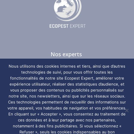
Nos experts
Nos guides
Nous utilisons des cookies internes et tiers, ainsi que d’autres
Nos zones d’intervention
technologies de suivi, pour vous offrir toutes les
fonctionnalités de notre site Ecopest Expert, améliorer votre
Plan du site
expérience utilisateur, réaliser des statistiques d’audience, et
vous proposer des contenus ou publicités personnalisés sur
notre site, nos newsletters, ainsi que sur les réseaux sociaux.
Nos coordonnées
Ces technologies permettent de recueillir des informations sur
votre appareil, vos habitudes de navigation et vos préférences.
Ecopest Expert
En cliquant sur « Accepter », vous consentez au traitement de
ces données et à leur partage avec nos partenaires,
notamment à des fins publicitaires. Si vous sélectionnez «
06 29 67 98 10
Refuser », seuls les cookies indispensables au bon