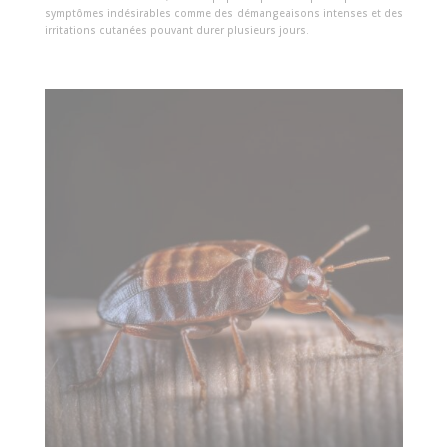
symptômes indésirables comme des démangeaisons intenses et des
irritations cutanées pouvant durer plusieurs jours.