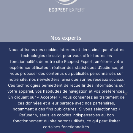
Nos experts
Nos guides
Nous utilisons des cookies internes et tiers, ainsi que d’autres
Nos zones d’intervention
technologies de suivi, pour vous offrir toutes les
fonctionnalités de notre site Ecopest Expert, améliorer votre
Plan du site
expérience utilisateur, réaliser des statistiques d’audience, et
vous proposer des contenus ou publicités personnalisés sur
notre site, nos newsletters, ainsi que sur les réseaux sociaux.
Nos coordonnées
Ces technologies permettent de recueillir des informations sur
votre appareil, vos habitudes de navigation et vos préférences.
Ecopest Expert
En cliquant sur « Accepter », vous consentez au traitement de
ces données et à leur partage avec nos partenaires,
notamment à des fins publicitaires. Si vous sélectionnez «
06 29 67 98 10
Refuser », seuls les cookies indispensables au bon
Horaires
fonctionnement du site seront utilisés, ce qui peut limiter
certaines fonctionnalités.
Disponible de 8h à 20h, 7j/7