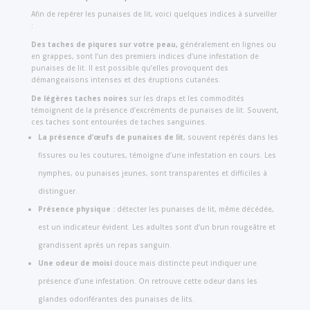
Afin de repérer les punaises de lit, voici quelques indices à surveiller
:
Des taches de piqures sur votre peau,
généralement en lignes ou
en grappes, sont l’un des premiers indices d’une infestation de
punaises de lit. Il est possible qu’elles provoquent des
démangeaisons intenses et des éruptions cutanées.
De légères taches noires
sur les draps et les commodités
témoignent de la présence d’excréments de punaises de lit. Souvent,
ces taches sont entourées de taches sanguines.
La présence d’œufs de punaises de lit
, souvent repérés dans les
fissures ou les coutures, témoigne d’une infestation en cours. Les
nymphes, ou punaises jeunes, sont transparentes et difficiles à
distinguer.
Présence physique :
détecter les punaises de lit, même décédée,
est un indicateur évident. Les adultes sont d’un brun rougeâtre et
grandissent après un repas sanguin.
Une odeur de moisi
douce mais distincte peut indiquer une
présence d’une infestation. On retrouve cette odeur dans les
glandes odoriférantes des punaises de lits.