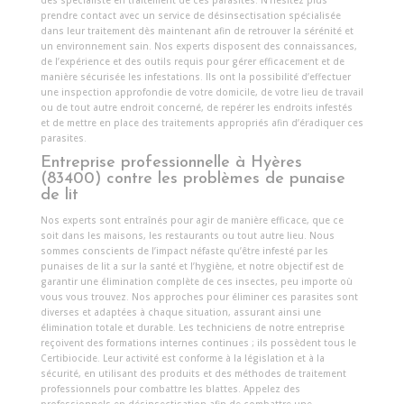
des spécialiste en traitement de ces parasites. N’hésitez plus
prendre contact avec un service de désinsectisation spécialisée
dans leur traitement dès maintenant afin de retrouver la sérénité et
un environnement sain. Nos experts disposent des connaissances,
de l’expérience et des outils requis pour gérer efficacement et de
manière sécurisée les infestations. Ils ont la possibilité d’effectuer
une inspection approfondie de votre domicile, de votre lieu de travail
ou de tout autre endroit concerné, de repérer les endroits infestés
et de mettre en place des traitements appropriés afin d’éradiquer ces
parasites.
Entreprise professionnelle à Hyères
(83400) contre les problèmes de punaise
de lit
Nos experts sont entraînés pour agir de manière efficace, que ce
soit dans les maisons, les restaurants ou tout autre lieu. Nous
sommes conscients de l’impact néfaste qu’être infesté par les
punaises de lit a sur la santé et l’hygiène, et notre objectif est de
garantir une élimination complète de ces insectes, peu importe où
vous vous trouvez. Nos approches pour éliminer ces parasites sont
diverses et adaptées à chaque situation, assurant ainsi une
élimination totale et durable. Les techniciens de notre entreprise
reçoivent des formations internes continues ; ils possèdent tous le
Certibiocide. Leur activité est conforme à la législation et à la
sécurité, en utilisant des produits et des méthodes de traitement
professionnels pour combattre les blattes. Appelez des