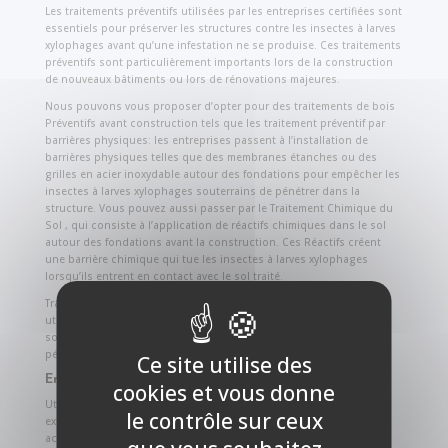
Les traitements préventifs utilisées par les entreprises certifiées sont
essentiels pour préserver les structures contre les insectes à larves
xylophages avant qu’une infestation ne se produise. Ces traitements
préventifs sont particulièrement importants lors de la construction
de nouveaux bâtiments ou lors de rénovations majeures.
Nous pouvons vous proposer d’opter pour des traitements de bois
Préventifs avant construction tels que les traitement préventif par
barrières physiques: les entreprises passent à l’installation de
barrières physiques telles que des membranes étanches ou des
grilles en acier inoxydable autour des fondations pour empêcher les
insectes à larves xylophages souterrains de pénétrer dans la
structure. Vous pouvez aussi passer par le Traitement Chimique du
Sol , qui consiste à l’application de réactifs chimiques dans le sol
autour des fondations avant la construction. Ces Réactifs créent
une barrière chimique qui tue les insectes à larves xylophages
lorsqu’ils entrent en contact avec le sol traité.
Traitement des Matériaux de Construction : Les éléments en bois
utilisés dans la construction peuvent être soignés avec des
solutions anti-xylophages avant d’être installés. Ces solutions
pénètrent le matériau et le gardent des attaques futures.
Ce site utilise des
Entretien et traitement de Bois Extérieur :
cookies et vous donne
Utilisation de formulations spécifiques pour protéger les bois
le contrôle sur ceux
extérieurs (terrasses, clôtures, charpentes) contre les xylophages,
accompagnée d’inspections régulières pour détecter les