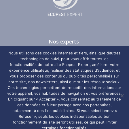
Nos experts
Nos guides
Nous utilisons des cookies internes et tiers, ainsi que d’autres
Nos zones d’intervention
technologies de suivi, pour vous offrir toutes les
fonctionnalités de notre site Ecopest Expert, améliorer votre
Plan du site
expérience utilisateur, réaliser des statistiques d’audience, et
vous proposer des contenus ou publicités personnalisés sur
notre site, nos newsletters, ainsi que sur les réseaux sociaux.
Nos coordonnées
Ces technologies permettent de recueillir des informations sur
votre appareil, vos habitudes de navigation et vos préférences.
Ecopest Expert
En cliquant sur « Accepter », vous consentez au traitement de
ces données et à leur partage avec nos partenaires,
notamment à des fins publicitaires. Si vous sélectionnez «
06 29 67 98 10
Refuser », seuls les cookies indispensables au bon
Horaires
fonctionnement du site seront utilisés, ce qui peut limiter
certaines fonctionnalités.