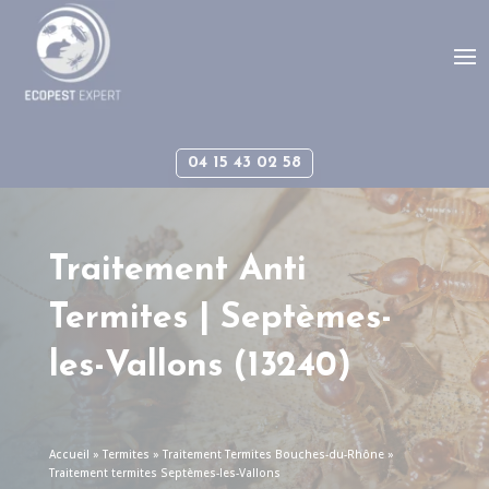
Panneau de gestion des cookies
04 15 43 02 58
Traitement Anti
Termites |
Septèmes-
les-Vallons
(13240)
Accueil
»
Termites
»
Traitement Termites Bouches-du-Rhône
»
Traitement termites Septèmes-les-Vallons