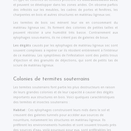
et peuvent se développer dans les zones arides. On observe parfois
des infestés sur les meubles, les cadres de portes et fenêtres, les
charpentes en bois et autres structures en matériau ligneux sec.
Les termites de bois sec mènent leur vie en consommant du
matériau ligneux sec. Ils forment des colonies de petites tailles et
peuvent résister à une humidité très basse. Contrairement aux
xylophages sous-marins, ils ne créent pas de galeries de boue.
Les dégâts
causés par les xylophages de matériau ligneux sec sont
souvent complexes à repérer car ils résident entièrement à l’intérieur
de ce matériau. Les symptômes de l’infestation sont des petits trous
d’éjection et des granulés de déjections, qui sont de petits tas de
sciure de matériau ligneux.
Colonies de termites souterrains
Les termites souterrains font partie les plus destructeurs en raison
de leurs grandes colonies et de leur capacité à causer des dégâts
importants aux structures en bois. Voici quelques caractéristiques
des termites et insectes souterrains :
Habitat :
Ces xylophages construisent leurs nids dans le sol et
creusent des galeries tunnels pour accéder aux sources de
nourriture, notamment les structures en matériau ligneux. Ils
préfèrent les environnements humides et sont souvent trouvés près
des sources d’eau, voilà pourquoi pour eux, sont préférables les