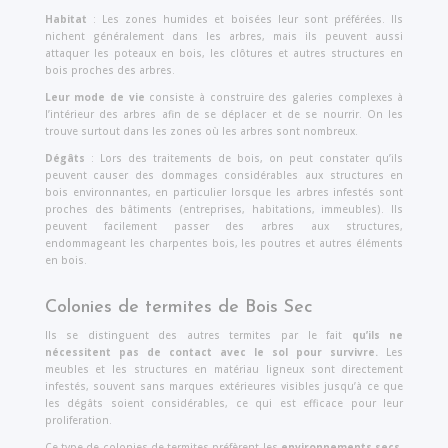
Habitat
: Les zones humides et boisées leur sont préférées. Ils
nichent généralement dans les arbres, mais ils peuvent aussi
attaquer les poteaux en bois, les clôtures et autres structures en
bois proches des arbres.
Leur mode de vie
consiste à construire des galeries complexes à
l’intérieur des arbres afin de se déplacer et de se nourrir. On les
trouve surtout dans les zones où les arbres sont nombreux.
Dégâts
: Lors des traitements de bois, on peut constater qu’ils
peuvent causer des dommages considérables aux structures en
bois environnantes, en particulier lorsque les arbres infestés sont
proches des bâtiments (entreprises, habitations, immeubles). Ils
peuvent facilement passer des arbres aux structures,
endommageant les charpentes bois, les poutres et autres éléments
en bois.
Colonies de termites de Bois Sec
Ils se distinguent des autres termites par le fait
qu’ils ne
nécessitent pas de contact avec le sol pour survivre.
Les
meubles et les structures en matériau ligneux sont directement
infestés, souvent sans marques extérieures visibles jusqu’à ce que
les dégâts soient considérables, ce qui est efficace pour leur
proliferation.
Ce type de colonies de termites préfèrent les
environnements secs,