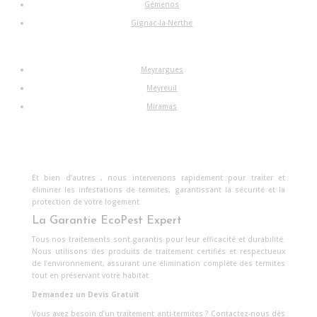
Gémenos
Gignac-la-Nerthe
Meyrargues
Meyreuil
Miramas
Et bien d’autres , nous intervenons rapidement pour traiter et
éliminer les infestations de termites, garantissant la sécurité et la
protection de votre logement.
La Garantie EcoPest Expert
Tous nos traitements sont garantis pour leur efficacité et durabilité.
Nous utilisons des produits de traitement certifiés et respectueux
de l’environnement, assurant une élimination complète des termites
tout en préservant votre habitat.
Demandez un Devis Gratuit
Vous avez besoin d’un traitement anti-termites ? Contactez-nous dès