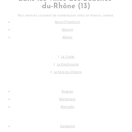
du-Rhône (13)
Nos services couvrent de nombreuses villes en France, comme:
Aix-en-Provencre
Allauch
Alleins
La Ciotat
La Destrousse
La Fare-les-Oliviers
Rognac
Marignane
Marseille
Gardanne