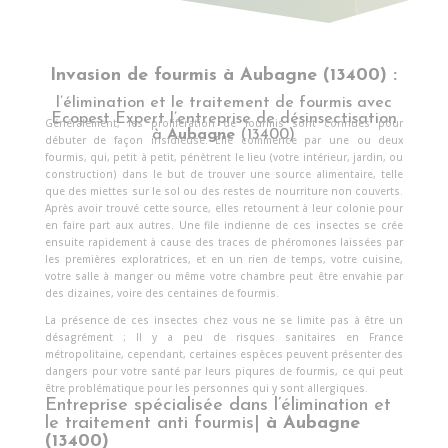
Invasion de fourmis à Aubagne (13400) :
l’élimination et le traitement de fourmis avec
Ecopest Expert l’entreprise de désinsectisation
Généralement, les prolifération de fourmis sont connues pour
à
Aubagne
(13400)
débuter de façon insidieuse. Elle commence par une ou deux
fourmis, qui, petit à petit, pénètrent le lieu (votre intérieur, jardin, ou
construction) dans le but de trouver une source alimentaire, telle
que des miettes sur le sol ou des restes de nourriture non couverts.
Après avoir trouvé cette source, elles retournent à leur colonie pour
en faire part aux autres. Une file indienne de ces insectes se crée
ensuite rapidement à cause des traces de phéromones laissées par
les premières exploratrices, et en un rien de temps, votre cuisine,
votre salle à manger ou même votre chambre peut être envahie par
des dizaines, voire des centaines de fourmis.
La présence de ces insectes chez vous ne se limite pas à être un
désagrément ; Il y a peu de risques sanitaires en France
métropolitaine, cependant, certaines espèces peuvent présenter des
dangers pour votre santé par leurs piqures de fourmis, ce qui peut
être problématique pour les personnes qui y sont allergiques.
Entreprise spécialisée dans l’élimination et
le traitement anti fourmis|
à
Aubagne
(13400)