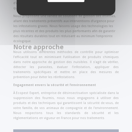
d’éradiquer les fourmis, ainsi que d’autres insectes nuisibles tels
que les punaises de lit, les cafards, les guêpes et les frelons.
Nous proposons une variété de solutions de gestion des insectes,
allant des traitements préventifs aux interventions d’urgence pour
les infestations graves. Nous faisons usage des technologies les
plus récentes et des produits les plus performants afin de garantir
des résultats durables tout en réduisant au minimum l’empreinte
écologique.
Notre approche
Nous utilisons différentes méthodes de contrôle pour optimiser
l’efficacité tout en minimisant l’utilisation de produits chimiques
dans notre approche de gestion des nuisibles. Il s’agit de vérifier,
détecter les parasites, évaluer l’infestation, appliquer des
traitements spécifiques et mettre en place des mesures de
prévention pour éviter les réinfestations.
Engagement envers la sécurité et l’environnement
À Ecopest Expert, entreprise de désinsectisation spécialisée dans la
suppression des fourmis, nous nous engageons à utiliser des
produits et des techniques qui garantissent la sécurité de vous, de
votre famille, de vos animaux de compagnie et de l’environnement.
Nous respectons tous les standards de sécurité et les
réglementations en vigueur en France pour nos traitements.