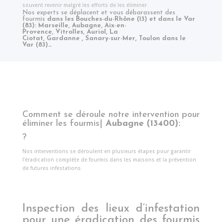
souvent revenir malgré les efforts de les éliminer.
Nos experts se déplacent et vous débarassent des
fourmis
dans les Bouches-du-Rhône (13) et dans le Var
(83)
:
Marseille
,
Aubagne
,
Aix-en-
Provence
,
Vitrolles
,
Auriol
,
La
Ciotat
,
Gardanne
,
Sanary-sur-Mer
,
Toulon dans le
Var
(83)…
Comment se déroule notre intervention pour
éliminer les fourmis|
Aubagne (13400)
:
?
Nos interventions se déroulent en plusieurs étapes pour garantir
l’éradication complète de fourmis dans les maisons et la prévention
de futures infestations.
Inspection des lieux d’infestation
pour une éradication des fourmis