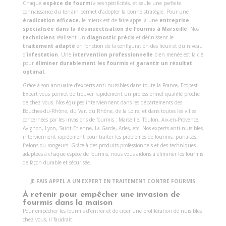
Chaque
espèce de fourmi
a ses spécificités, et seule une parfaite
connaissance du terrain permet d’adopter la bonne stratégie. Pour une
éradication efficace
, le mieux est de faire appel à une
entreprise
spécialisée dans la désinsectisation de fourmis à Marseille
. Nos
techniciens
réalisent un
diagnostic précis
et définissent le
traitement adapté
en fonction de la configuration des lieux et du niveau
d’
infestation
. Une
intervention professionnelle
bien menée est la clé
pour
éliminer durablement les fourmis
et
garantir un résultat
optimal
.
Grâce à son annuaire d’experts anti-nuisibles dans toute la France, Ecopest
Expert vous permet de trouver rapidement un professionnel qualifié proche
de chez vous. Nos équipes interviennent dans les départements des
Bouches-du-Rhône, du Var, du Rhône, de la Loire, et dans toutes les villes
concernées par les invasions de fourmis : Marseille, Toulon, Aix-en-Provence,
Avignon, Lyon, Saint-Étienne, La Garde, Arles, etc. Nos experts anti-nuisibles
interviennent rapidement pour traiter les problèmes de fourmis, punaises,
frelons ou rongeurs. Grâce à des produits professionnels et des techniques
adaptées à chaque espèce de fourmis, nous vous aidons à éliminer les fourmis
de façon durable et sécurisée.
JE FAIS APPEL A UN EXPERT EN TRAITEMENT CONTRE FOURMIS
À retenir pour empêcher une invasion de
fourmis dans la maison
Pour empêcher les fourmis d’entrer et de créer une prolifération de nuisibles
chez vous, il faudrait: