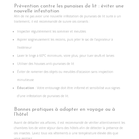
Prévention contre les punaises de lit : éviter une
nouvelle infestation
Afin de ne pas avoir une nouvelle infestation de punaises de lit suite à un
traitement, il est recommandé de suivre ces conseils :
Inspecter régulièrement les sommier et meubles
Aspirer soigneusement les recoins, puis jeter le sac de l’aspirateur à
l’extérieur
Laver le linge à 60°C minimum, voire plus, pour tuer œufs et larves
Utiliser des housses anti-punaises de lit
Éviter de ramener des objets ou meubles d’occasion sans inspection
minutieuse
Éducation
: Votre entourage doit être informé et sensibilisé aux signes
d’une infestation de punaises de lit.
Bonnes pratiques à adopter en voyage ou à
l’hôtel
Avant de déballer vos affaires, il est recommandé de vérifier attentivement les
chambres lors de votre séjour dans des hôtels afin de détecter la présence de
ces insectes. Lavez tous vos vêtements à une température élevée dès que
vous rentrez.