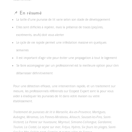
📌 En résumé
La taille d’une punaise de lit varie selon son stade de développement
Elles sont difficiles à repérer, mais la présence de traces (piqûres,
excréments, œufs) doit vous alerter
Le cycle de vie rapide permet une infestation massive en quelques
semaines
Il est important d’agir vite pour éviter une propagation à tout le logement
Se faire accompagner par un professionnel est la meilleure option pour s’en
débarrasser définitivement
Pour une détection efficace, une intervention rapide, et un traitement sur
mesure, les professionnels référencés sur Ecopest Expert sont là pour vous
aider à éradiquer les punaises de lit dans votre maison ou votre
établissement.
Traitement de punaises de lit à
Marseille
,
Aix-en-Provence
,
Martigues
,
Aubagne
,
Miramas
,
Les Pennes-Mirabeau
,
Allauch
,
Sausset-les-Pins
,
Saint-
Victoret
,
La Penne sur huveaune
,
Meyreuil
,
Simiane-Collongue,
Gardanne,
Toulon
,
La Ciotat
,
La seyne sur mer
,
Fréjus
,
Hyères
,
Six fours les plages
,
Saint-