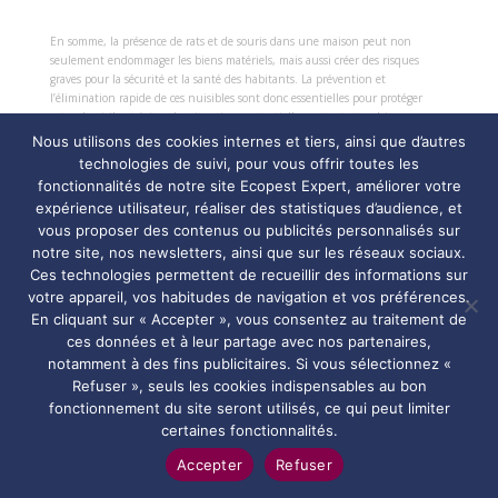
En somme, la présence de rats et de souris dans une maison peut non
seulement endommager les biens matériels, mais aussi créer des risques
graves pour la sécurité et la santé des habitants. La prévention et
l’élimination rapide de ces nuisibles sont donc essentielles pour protéger
votre domicile et éviter des situations potentiellement catastrophiques.
Nous utilisons des cookies internes et tiers, ainsi que d’autres
Autres indices de la présence de rats: votre
technologies de suivi, pour vous offrir toutes les
santé
Outre les dommages matériels, une infestation de rats peut également poser
fonctionnalités de notre site Ecopest Expert, améliorer votre
de graves risques pour la santé. L’urine de souris ou rat, les excréments, et la
expérience utilisateur, réaliser des statistiques d’audience, et
contamination des aliments peuvent causer des maladies graves, notamment
vous proposer des contenus ou publicités personnalisés sur
des infections parasitaires et des maladies transmissibles à l’homme. Si vous
notre site, nos newsletters, ainsi que sur les réseaux sociaux.
ou vos proches commencez à développer des symptômes inhabituels, tels que
Ces technologies permettent de recueillir des informations sur
des fièvres inexpliquées ou des douleurs abdominales, il pourrait s’agir d’une
votre appareil, vos habitudes de navigation et vos préférences.
conséquence directe de la présence de rats dans votre maison.
En cliquant sur « Accepter », vous consentez au traitement de
Dératisation de ma maison, est ce vraiment
ces données et à leur partage avec nos partenaires,
nécessaire?
Une
dératisation
efficace est souvent indispensable pour
éliminer les
notamment à des fins publicitaires. Si vous sélectionnez «
rats
de manière durable. L’utilisation de
pièges à rats
et de produits
Refuser », seuls les cookies indispensables au bon
chimiques peut contribuer à
éloigner les rats
, mais il est tout aussi
fonctionnement du site seront utilisés, ce qui peut limiter
important de
prévenir une infestation
future. Cela passe par la
certaines fonctionnalités.
fermeture des points d’entrée, l’élimination des sources de nourriture, et la
mise en place de barrières physiques.
Accepter
Refuser
Dératisation par les experts – Ecopest Expert