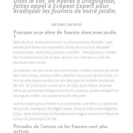
Dans le Var, de Hyères à Draguignan,
faites appel à Ecopest Expert pour
éradiquer les fourmis de votre jardin.
OBTENEZ UN DEVIS
Pourquoi ai-je plein de fourmis dans mon jardin
?
Dans les cours, les fourmis trouvent un environnement favorable : terre
meuble pour former leur fourmilière, sources de nourriture naturelles
(insectes morts, miellat des pucerons), humidité… Elles peuvent y installer
leur fourmilière sous une terrasse, dans un mur extérieur ou près des
plantes de votre maison.
Le problème, c’est que les fourmis dans le jardin finissent souvent par entrer
dans votre maison, surtout si elles y détectent des sources de nourriture. La
cour de votre maison est donc un lieu idéal pour les nuisibles tels que les
fourmis. On y trouve de la nourriture, de l’eau, de la chaleur, et parfois
même des partenaires biologiques comme les pucerons, qu’elles protègent en
échange du miellat, une substance sucrée très prisée.
Une fourmilière peut se former sous une terrasse, une dalle, ou à proximité
des plantes, provoquant des dégâts visibles. Dans les villes comme Brignoles,
Fréjus, Salon-de-Provence ou Roquebrune-sur-Argens, ces cas sont fréquents,
surtout au printemps et en été.
Périodes de l’année où les fourmis sont plus
actives