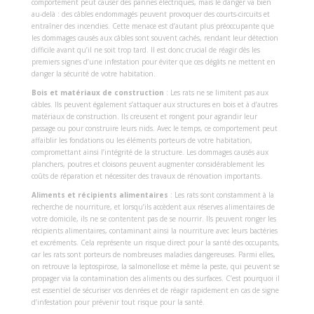
comportement peut causer des pannes électriques, mais le danger va bien
au-delà : des câbles endommagés peuvent provoquer des courts-circuits et
entraîner des incendies. Cette menace est d’autant plus préoccupante que
les dommages causés aux câbles sont souvent cachés, rendant leur détection
difficile avant qu’il ne soit trop tard. Il est donc crucial de réagir dès les
premiers signes d’une infestation pour éviter que ces dégâts ne mettent en
danger la sécurité de votre habitation.
Bois et matériaux de construction
: Les rats ne se limitent pas aux
câbles. Ils peuvent également s’attaquer aux structures en bois et à d’autres
matériaux de construction. Ils creusent et rongent pour agrandir leur
passage ou pour construire leurs nids. Avec le temps, ce comportement peut
affaiblir les fondations ou les éléments porteurs de votre habitation,
compromettant ainsi l’intégrité de la structure. Les dommages causés aux
planchers, poutres et cloisons peuvent augmenter considérablement les
coûts de réparation et nécessiter des travaux de rénovation importants.
Aliments et récipients alimentaires
: Les rats sont constamment à la
recherche de nourriture, et lorsqu’ils accèdent aux réserves alimentaires de
votre domicile, ils ne se contentent pas de se nourrir. Ils peuvent ronger les
récipients alimentaires, contaminant ainsi la nourriture avec leurs bactéries
et excréments. Cela représente un risque direct pour la santé des occupants,
car les rats sont porteurs de nombreuses maladies dangereuses. Parmi elles,
on retrouve la leptospirose, la salmonellose et même la peste, qui peuvent se
propager via la contamination des aliments ou des surfaces. C’est pourquoi il
est essentiel de sécuriser vos denrées et de réagir rapidement en cas de signe
d’infestation pour prévenir tout risque pour la santé.