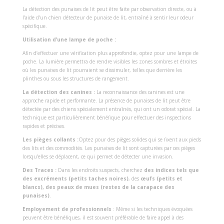
La détection des punaises de lit peut être faite par observation directe, ou à
l’aide d’un chien détecteur de punaise de lit, entraîné à sentir leur odeur
spécifique.
Utilisation d’une lampe de poche :
Afin d’effectuer une vérification plus approfondie, optez pour une lampe de
poche. La lumière permettra de rendre visibles les zones sombres et étroites
où les punaises de lit pourraient se dissimuler, telles que derrière les
plinthes ou sous les structures de rangement.
La détection des canines :
La reconnaissance des canines est une
approche rapide et performante. La présence de punaises de lit peut être
détectée par des chiens spécialement entraînés, qui ont un odorat spécial. La
technique est particulièrement bénéfique pour effectuer des inspections
rapides et précises.
Les pièges collants :
Optez pour des pièges solides qui se fixent aux pieds
des lits et des commodités. Les punaises de lit sont capturées par ces pièges
lorsqu’elles se déplacent, ce qui permet de détecter une invasion.
Des Traces :
Dans les endroits suspects, cherchez
des indices tels que
des excréments (petits taches noires)
, des
œufs (petits et
blancs), des peaux de mues (restes de la carapace des
punaises)
.
Employement de professionnels
: Même si les techniques évoquées
peuvent être bénéfiques, il est souvent préférable de faire appel à des