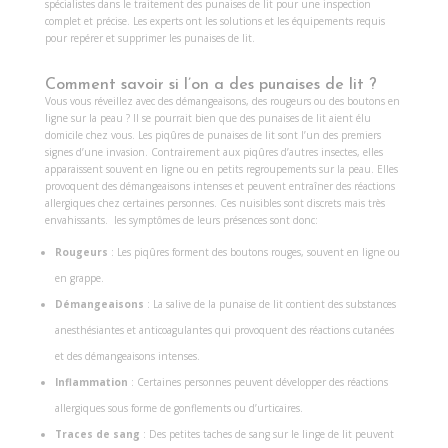
spécialistes dans le traitement des punaises de lit pour une inspection
complet et précise. Les experts ont les solutions et les équipements requis
pour repérer et supprimer les punaises de lit.
Comment savoir si l’on a des punaises de lit ?
Vous vous réveillez avec des démangeaisons, des rougeurs ou des boutons en
ligne sur la peau ? Il se pourrait bien que des punaises de lit aient élu
domicile chez vous. Les piqûres de punaises de lit sont l’un des premiers
signes d’une invasion. Contrairement aux piqûres d’autres insectes, elles
apparaissent souvent en ligne ou en petits regroupements sur la peau. Elles
provoquent des démangeaisons intenses et peuvent entraîner des réactions
allergiques chez certaines personnes. Ces nuisibles sont discrets mais très
envahissants. les symptômes de leurs présences sont donc:
Rougeurs
: Les piqûres forment des boutons rouges, souvent en ligne ou
en grappe.
Démangeaisons
: La salive de la punaise de lit contient des substances
anesthésiantes et anticoagulantes qui provoquent des réactions cutanées
et des démangeaisons intenses.
Inflammation
: Certaines personnes peuvent développer des réactions
allergiques sous forme de gonflements ou d’urticaires.
Traces de sang
: Des petites taches de sang sur le linge de lit peuvent