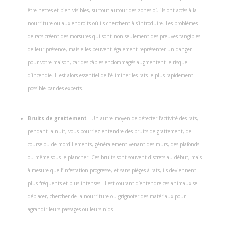
être nettes et bien visibles, surtout autour des zones où ils ont accès à la
nourriture ou aux endroits où ils cherchent à s’introduire. Les problèmes
de rats créent des morsures qui sont non seulement des preuves tangibles
de leur présence, mais elles peuvent également représenter un danger
pour votre maison, car des câbles endommagés augmentent le risque
d’incendie. Il est alors essentiel de l’éliminer les rats le plus rapidement
possible par des experts.
Bruits de grattement
: Un autre moyen de détecter l’activité des rats,
pendant la nuit, vous pourriez entendre des bruits de grattement, de
course ou de mordillements, généralement venant des murs, des plafonds
ou même sous le plancher. Ces bruits sont souvent discrets au début, mais
à mesure que l’infestation progresse, et sans pièges à rats, ils deviennent
plus fréquents et plus intenses. Il est courant d’entendre ces animaux se
déplacer, chercher de la nourriture ou grignoter des matériaux pour
agrandir leurs passages ou leurs nids