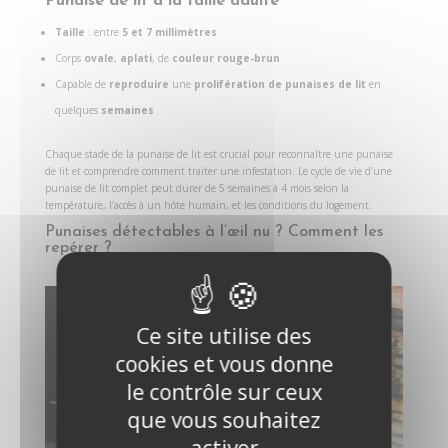
Punaise de lit à la taille adulte
Taille
: entre
5 et 7 millimètres
Corps
ovale
,
aplati
, de
couleur rouge-brun
Capable de
reproduire
une
prolifération de punaises de lit
en
quelques
semaines
Chaque stade de la punaise de lit est crucial pour reconnaître une punaise
de lit et comprendre comment traiter une infestation. Le cycle de vie d’une
punaise de lit complet peut durer de 5 semaines à 4 mois selon la
température, l’accès à un hôte humain, et les conditions du logement.
Punaises détectables à l’œil nu ? Comment les
repérer ?
Ce site utilise des
cookies et vous donne
le contrôle sur ceux
que vous souhaitez