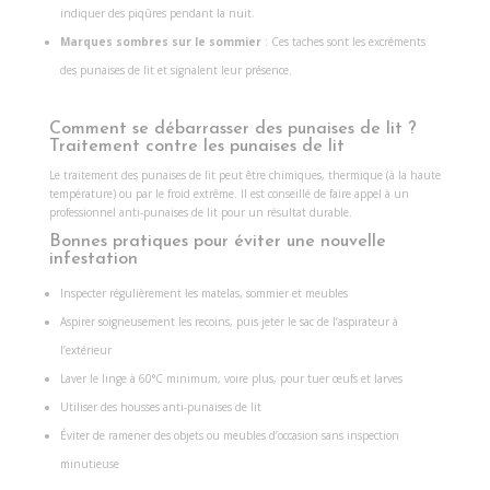
indiquer des piqûres pendant la nuit.
Marques sombres sur le sommier
: Ces taches sont les excréments
des punaises de lit et signalent leur présence.
Comment se débarrasser des punaises de lit ?
Traitement contre les punaises de lit
Le traitement des punaises de lit peut être chimiques, thermique (à la haute
température) ou par le froid extrême. Il est conseillé de faire appel à un
professionnel anti-punaises de lit pour un résultat durable.
Bonnes pratiques pour éviter une nouvelle
infestation
Inspecter régulièrement les matelas, sommier et meubles
Aspirer soigneusement les recoins, puis jeter le sac de l’aspirateur à
l’extérieur
Laver le linge à 60°C minimum, voire plus, pour tuer œufs et larves
Utiliser des housses anti-punaises de lit
Éviter de ramener des objets ou meubles d’occasion sans inspection
minutieuse