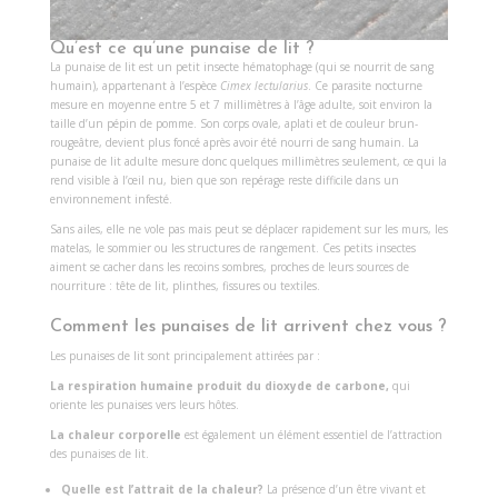
Qu’est ce qu’une punaise de lit ?
La punaise de lit
est un petit insecte hématophage (qui se nourrit de sang
humain), appartenant à l’espèce
Cimex lectularius
. Ce parasite nocturne
mesure en moyenne entre 5 et 7 millimètres à l’âge adulte, soit environ la
taille d’un pépin de pomme. Son corps ovale, aplati et de couleur brun-
rougeâtre, devient plus foncé après avoir été nourri de sang humain. La
punaise de lit adulte mesure donc quelques millimètres seulement, ce qui la
rend visible à l’œil nu, bien que son repérage reste difficile dans un
environnement infesté.
Sans ailes, elle ne vole pas mais peut se déplacer rapidement sur les murs, les
matelas, le sommier ou les structures de rangement. Ces petits insectes
aiment se cacher dans les recoins sombres, proches de leurs sources de
nourriture : tête de lit, plinthes, fissures ou textiles.
Comment les punaises de lit arrivent chez vous ?
Les punaises de lit sont principalement attirées par :
La respiration humaine produit du dioxyde de carbone,
qui
oriente les punaises vers leurs hôtes.
La chaleur corporelle
est également un élément essentiel de l’attraction
des punaises de lit.
Quelle est l’attrait de la chaleur?
La présence d’un être vivant et