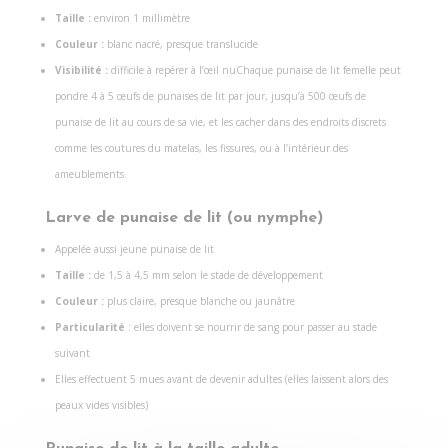
Taille :
environ 1 millimètre
Couleur :
blanc nacré, presque translucide
Visibilité :
difficile à repérer à l’œil nuChaque punaise de lit femelle peut
pondre 4 à 5 œufs de punaises de lit par jour, jusqu’à 500 œufs de
punaise de lit au cours de sa vie, et les cacher dans des endroits discrets
comme les coutures du matelas, les fissures, ou à l’intérieur des
ameublements.
Larve de punaise de lit (ou nymphe)
Appelée aussi jeune punaise de lit
Taille :
de 1,5 à 4,5 mm selon le stade de développement
Couleur :
plus claire, presque blanche ou jaunâtre
Particularité
: elles doivent se nourrir de sang pour passer au stade
suivant
Elles effectuent 5 mues avant de devenir adultes (elles laissent alors des
peaux vides visibles)