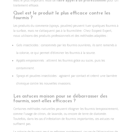
Mais le plus important reste de
faire appel à un professionnel
pour un
traitement efficace.
Quel est le produit le plus efficace contre les
fourmis ?
Les produits du commerce (sprays, poudres) peuvent tuer quelques fourmis à
la surface, mais ne s’attaquent pas à la fourmilière. Chez Ecopest Expert,
nous utilisons des produits professionnels et des méthodes adaptées :
Gels insecticides : consommés par les fourmis ouvrières, ils sont ramenés à
la colonie, ce qui permet d’éliminer les fourmis à la source.
Appâts empoisonnés : attirent les fourmis grâce au sucre, puis les
contaminent.
Sprays et poudres insecticides : agissent par contact et créent une barrière
chimique contre les nouvelles invasions.
Les astuces maison pour se débarrasser des
fourmis, sont-elles efficaces ?
Certaines méthodes naturelles peuvent éloigner les fourmis temporairement,
comme l’usage de citron, de lavande, ou encore de terre de diatomée.
Toutefois, dans les cas d’infestation de fourmis importantes, ces astuces ne
suffisent pas.
La colonie de fourmis peut se reformer rapidement, car seule l’élimination de