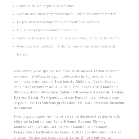
Garder la maison propre et sans miettes
Colmater les fissures et fermer hermétiquement les portes et fenêtres
Ne pas laisser d’eau stagnante ou de nourriture accessible
Utiliser des pièges à fourmis en prévention
Surveiller les zones de la cour et les endroits fréquentés par les fourmis
Faire appel à un professionnel dès les premiers signes de présence de
fourmis
Notre
entreprise spécialisée dans la désinsectisation
intervient
rapidement et efficacement pour lutter contre les
fourmis
dans de
nombreuses communes des
Bouches-du-Rhône
, du
Var
et désormais
dans le
département de la Loire
. Que vous soyez situé à
Marseille
,
Vitrolles
,
Aix-en-Provence
,
Salon-de-Provence
,
La Ciotat
,
Toulon
,
Hyères
,
Cassis
,
Martigues
, ou encore
Bandol
, nous mettons à votre
disposition des
techniciens professionnels
pour traiter toute
invasion
de fourmis
.
Nous proposons également nos
services de désinsectisation
dans les
villes de la Loire
comme
Saint-Étienne
,
Roanne
,
Firminy
,
Montbrison
,
Rive-de-Gier
,
Saint-Chamond
,
Le Chambon-
Feugerolles
,
La Ricamarie
,
Feurs
,
Andrézieux-Bouthéon
, et leurs
environs. Où que vous soyez dans ces
zones d’intervention
, nos