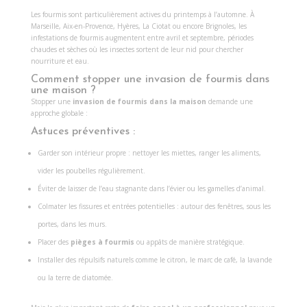
Les fourmis sont particulièrement actives du printemps à l’automne. À
Marseille, Aix-en-Provence, Hyères, La Ciotat ou encore Brignoles, les
infestations de fourmis augmentent entre avril et septembre, périodes
chaudes et sèches où les insectes sortent de leur nid pour chercher
nourriture et eau.
Comment stopper une invasion de fourmis dans
une maison ?
Stopper une
invasion de fourmis dans la maison
demande une
approche globale :
Astuces préventives :
Garder son intérieur propre : nettoyer les miettes, ranger les aliments,
vider les poubelles régulièrement.
Éviter de laisser de l’eau stagnante dans l’évier ou les gamelles d’animal.
Colmater les fissures et entrées potentielles : autour des fenêtres, sous les
portes, dans les murs.
Placer des
pièges à fourmis
ou appâts de manière stratégique.
Installer des répulsifs naturels comme le citron, le marc de café, la lavande
ou la terre de diatomée.