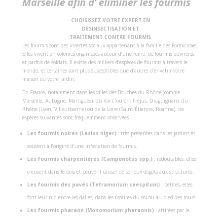
Marseille afin d’ éliminer les fourmis
CHOISISSEZ VOTRE EXPERT EN
DESINSECTISATION ET
TRAITEMENT CONTRE FOURMIS
Les fourmis sont des insectes sociaux appartenant à la famille des Formicidae.
Elles vivent en colonies organisées autour d’une reine, de fourmis ouvrières
et parfois de soldats. Il existe des milliers d’espèces de fourmis à travers le
monde, et certaines sont plus susceptibles que d’autres d’envahir votre
maison ou votre jardin.
En France, notamment dans les villes des Bouches-du-Rhône (comme
Marseille, Aubagne, Martigues), du Var (Toulon, Fréjus, Draguignan), du
Rhône (Lyon, Villeurbanne) ou de la Loire (Saint-Étienne, Roanne), les
espèces suivantes sont fréquemment observées :
Les fourmis noires (Lasius niger)
: très présentes dans les jardins et
souvent à l’origine d’une infestation de fourmis.
Les fourmis charpentières (Camponotus spp.)
: redoutables, elles
creusent dans le bois et peuvent causer de sérieux dégâts aux structures.
Les fourmis des pavés (Tetramorium caespitum)
: petites, elles
font leur nid entre les dalles, dans les fissures du sol ou au pied des murs.
Les fourmis pharaon (Monomorium pharaonis)
: attirées par le