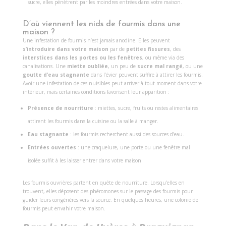
sucre, elles pénètrent par les moindres entrées dans votre maison.
D’où viennent les nids de fourmis dans une
maison ?
Une infestation de fourmis n’est jamais anodine. Elles peuvent
s’introduire dans votre maison
par de
petites fissures
, des
interstices dans les portes ou les fenêtres
, ou même via des
canalisations. Une
miette oubliée
, un peu de
sucre mal rangé
, ou une
goutte d’eau stagnante
dans l’évier peuvent suffire à attirer les fourmis.
Avoir une infestation de ces nuisibles peut arriver à tout moment dans votre
intérieur, mais certaines conditions favorisent leur apparition :
Présence de nourriture
: miettes, sucre, fruits ou restes alimentaires
attirent les fourmis dans la cuisine ou la salle à manger.
Eau stagnante
: les fourmis recherchent aussi des sources d’eau.
Entrées ouvertes
: une craquelure, une porte ou une fenêtre mal
isolée suffit à les laisser entrer dans votre maison.
Les fourmis ouvrières partent en quête de nourriture. Lorsqu’elles en
trouvent, elles déposent des phéromones sur le passage des fourmis pour
guider leurs congénères vers la source. En quelques heures, une colonie de
fourmis peut envahir votre maison.