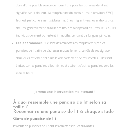
donc d’une possible source de nourriture pour les punaises de lit est
signalée par la chaleur. La température du corps humain (environ 37°C)
leur est particulièrement séduisante. Elles migrent vers les endroits plus
chauds, généralement autour des lits, des canapés ou d’autres lieux où les
individus dorment ou restent immobiles pendant de longues périodes.
Les phéromones :
Ce sont des composés chimiques émis par les
punaises de lit afin de s’adresser mutuellement. Le rôle de ces signaux
chimiques est essentiel dans le comportement de ces insectes. Elles sont
émises par les punaises elles-mêmes et attirent d’autres punaises vers les
mêmes lieux.
Je veux une intervention maintenant !
À quoi ressemble une punaise de lit selon sa
taille ?
Reconnaître une punaise de lit à chaque stade
Œufs de punaise de lit
les œufs de punaises de lit ont les caractéristiques suivantes: