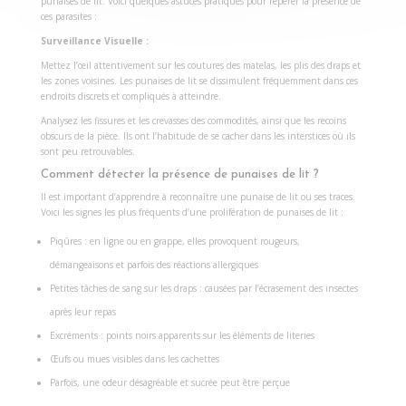
punaises de lit. Voici quelques astuces pratiques pour repérer la présence de
ces parasites :
Surveillance Visuelle :
Mettez l’œil attentivement sur les coutures des matelas, les plis des draps et
les zones voisines. Les punaises de lit se dissimulent fréquemment dans ces
endroits discrets et compliqués à atteindre.
Analysez les fissures et les crevasses des commodités, ainsi que les recoins
obscurs de la pièce. Ils ont l’habitude de se cacher dans les interstices où ils
sont peu retrouvables.
Comment détecter la présence de punaises de lit ?
Il est important d’apprendre à reconnaître une punaise de lit ou ses traces.
Voici les signes les plus fréquents d’une prolifération de punaises de lit :
Piqûres : en ligne ou en grappe, elles provoquent rougeurs,
démangeaisons et parfois des réactions allergiques
Petites tâches de sang sur les draps : causées par l’écrasement des insectes
après leur repas
Excréments : points noirs apparents sur les éléments de literies
Œufs ou mues visibles dans les cachettes
Parfois, une odeur désagréable et sucrée peut être perçue