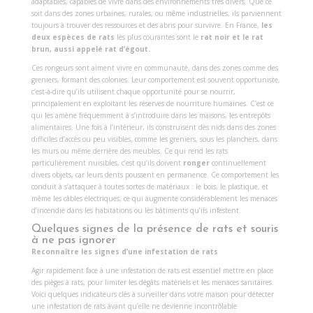
adaptables, capables de vivre dans des environnements très divers. Que ce
soit dans des zones urbaines, rurales, ou même industrielles, ils parviennent
toujours à trouver des ressources et des abris pour survivre. En France,
les
deux espèces de rats
les plus courantes sont le
rat noir et le rat
brun, aussi appelé rat d’égout.
Ces rongeurs sont aiment vivre en communauté, dans des zones comme des
greniers, formant des colonies. Leur comportement est souvent opportuniste,
c’est-à-dire qu’ils utilisent chaque opportunité pour se nourrir,
principalement en exploitant les réserves de nourriture humaines. C’est ce
qui les amène fréquemment à s’introduire dans les maisons, les entrepôts
alimentaires. Une fois à l’intérieur, ils construisent des nids dans des zones
difficiles d’accès ou peu visibles, comme les greniers, sous les planchers, dans
les murs ou même derrière des meubles. Ce qui rend les rats
particulièrement nuisibles, c’est qu’ils doivent
ronger
continuellement
divers objets, car leurs dents poussent en permanence. Ce comportement les
conduit à s’attaquer à toutes sortes de matériaux : le bois, le plastique, et
même les câbles électriques, ce qui augmente considérablement les menaces
d’incendie dans les habitations ou les bâtiments qu’ils infestent.
Quelques signes de la présence de rats et souris
à ne pas ignorer
Reconnaître les signes d’une infestation de rats
Agir rapidement face à une infestation de rats est essentiel mettre en place
des pièges à rats, pour limiter les dégâts matériels et les menaces sanitaires.
Voici quelques indicateurs clés à surveiller dans votre maison pour détecter
une infestation de rats avant qu’elle ne devienne incontrôlable