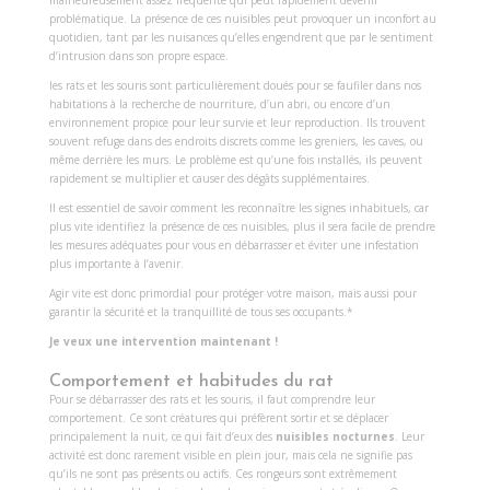
malheureusement assez fréquente qui peut rapidement devenir
problématique. La présence de ces nuisibles peut provoquer un inconfort au
quotidien, tant par les nuisances qu’elles engendrent que par le sentiment
d’intrusion dans son propre espace.
les rats et les souris
sont particulièrement doués pour se faufiler dans nos
habitations à la recherche de nourriture, d’un abri, ou encore d’un
environnement propice pour leur survie et leur reproduction. Ils trouvent
souvent refuge dans des endroits discrets comme les greniers, les caves, ou
même derrière les murs. Le problème est qu’une fois installés, ils peuvent
rapidement se multiplier et causer des dégâts supplémentaires.
Il est essentiel de savoir comment les reconnaître les signes inhabituels, car
plus vite identifiez la présence de ces nuisibles, plus il sera facile de prendre
les mesures adéquates pour vous en débarrasser et éviter une infestation
plus importante à l’avenir.
Agir vite est donc primordial pour protéger votre maison, mais aussi pour
garantir la sécurité et la tranquillité de tous ses occupants.*
Je veux une intervention maintenant !
Comportement et habitudes du rat
Pour se débarrasser des rats et les souris, il faut comprendre leur
comportement. Ce sont créatures qui préfèrent sortir et se déplacer
principalement la nuit, ce qui fait d’eux des
nuisibles nocturnes
. Leur
activité est donc rarement visible en plein jour, mais cela ne signifie pas
qu’ils ne sont pas présents ou actifs. Ces rongeurs sont extrêmement