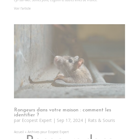
Cyr-Sur-Mer
,
Solliès pont,
Cogolin
et autres villes de France.
Voir l’article
Rongeurs dans votre maison : comment les
identifier ?
par
Ecopest Expert
|
Sep 17, 2024
|
Rats & Souris
Accueil
»
Archives pour Ecopest Expert