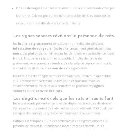
Odeur désagréable
: Les rats laissent une odeur persistante créée par
leur urine. Cela est particulièrement perceptible dans les zones où les
rongeurs sont installés depuis un certain temps.
Les signes sonores révélant la présence de rats.
Les
bruits de grattement
sont souvent un indicateur clé d’une
infestation de rongeurs
. Ces
bruits
proviennent généralement des
murs
, des
plafonds
, ou même sous les planchers, en particulier pendant
la nuit, lorsque les
rats
sont les plus actifs. En plus des bruits de
grattement, vous pouvez
entendre des bruits
de déplacement rapide,
surtout s’il s’agit d’une
invasion de rats
significative.
Les
rats émettent
également des sons aigus pour communiquer entre
eux. Ces sons sont parfois inaudibles pour les humains, mais un
environnement calme peut vous permettre de percevoir ces
signes
sonores
d’une
activité des rats
.
Les dégâts matériels que les rats et souris font
Les rats et souris peuvent engendrer des dégâts matériels considérables en
s’attaquant à une variété de matériaux dans un bâtiment. Voici quelques
exemples des principaux types de dommages qu’ils peuvent créer :
Câbles électriques
: L’un des problèmes les plus graves associés à la
présence de rats est leur tendance à ronger les câbles électriques. Ce