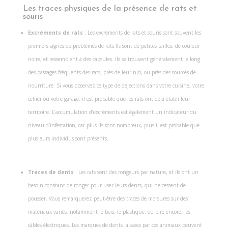
Les traces physiques de la présence de rats et
souris
Excréments de rats
: Les excréments de rats et souris sont souvent les
premiers signes de problèmes de rats Ils sont de petites tailles, de couleur
noire, et ressemblent à des capsules. Ils se trouvent généralement le long
des passages fréquents des rats, près de leur nid, ou près des sources de
nourriture. Si vous observez ce type de déjections dans votre cuisine, votre
cellier ou votre garage, il est probable que les rats ont déjà établi leur
territoire. L’accumulation d’excréments est également un indicateur du
niveau d’infestation, car plus ils sont nombreux, plus il est probable que
plusieurs individus sont présents.
Traces de dents
: Les rats sont des rongeurs par nature, et ils ont un
besoin constant de ronger pour user leurs dents, qui ne cessent de
pousser. Vous remarquerez peut-être des traces de morsures sur des
matériaux variés, notamment le bois, le plastique, ou pire encore, les
câbles électriques. Les marques de dents laissées par ces animaux peuvent