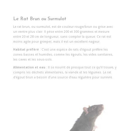
Le Rat Brun ou Surmulot
Le rat brun, ou surmulot, est de couleur rouge/brun ou grise avec
un ventre plus clair. Il pèse entre 200 et 300 grammes et mesure
entre 20 et 28 cm de longueur, sans compter la queue. Ce rat est
moins agile pour grimper, mais il est un excellent nageur.
Habitat préféré
: C’est une espèce de rats d’égout préfère les
zones basses et humides, comme les égouts, les vides sanitaires,
les caves et les sous-sols.
Alimentation et eau
: Il se nourrit de presque tout ce qu’il trouve, y
compris les déchets alimentaires, la viande et les légumes. Le rat
d’égout brun a besoin d’une source d’eau régulière pour survivre.
Reproduction
: Le surmulot peut avoir jusqu’à 7 portées par an,
chaque portée comprenant entre 7 et 14 petits.