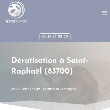
Panneau de gestion des cookies
04 15 43 02 58
Dératisation à
Saint-
Raphaël
(83700)
Accueil
»
Rats & souris
»
Dératisation Saint-Raphaël