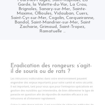
Fours-les-Plages
,
Saint-Raphael
,
La
Garde
,
la Valette-du-Var
,
La Crau
,
Brignoles
,
Sanary-sur-Mer
,
Sainte-
Maxime
,
Ollioules
,
Vidauban
,
Cuers
,
Saint-Cyr-sur-Mer
,
Cogolin
,
Carqueiranne
,
Bandol
,
Saint-Mandrier-sur-Mer
,
Saint
Zacharie
,
Grimaud
,
Saint-Tropez
,
Ramatuelle
…
Eradication des rongeurs: s’agit-
il de souris ou de rats ?
Les intrusions indésirables dans votre environnement peuvent
engendrer des enjeux importants pour votre santé et votre sécurité.
Il est important, tant pour vous que pour l’entreprise spécialisée en
gestion des nuisibles qui interviendra, de bien déterminer le type de
parasite en question afin de répondre de manière efficace à ces
intrusions et d’intervenir rapidement.
Grâce à cette étape initiale, il est possible de cibler les méthodes de