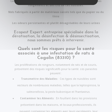
La nuit, on entend des bruits de grattage, des déplacements, des
rongements et des cris de ces nuisibles.
Nids fabriqués à partir de matériaux cassés tels que du papier ou du
tissu
Les odeurs persistantes et plutôt désagréables de leurs urines
Ecopest Expert: entreprise spécialisée dans la
dératisation, la désinfection & désinsectisation,
nous sommes pr
ê
ts à intervenir.
Quels sont les risques pour la santé
associés à une infestation de rats à
Cogolin (83310) ?
Les proliférations de rongeurs, notamment de rats et de souris,
présentent des risques significatifs pour la santé. ces parasites
peuvent :
Transmettre des Maladies
: Ces types de nuisibles sont
vecteurs de nombreuses maladies, telles que la leptospirose, la
salmonellose, la peste bubonique et l’hantavirus.
Contaminer les Aliments
: En fouillant dans les provisions
présentent dans les maisons, et locaux professionnels, ils
peuvent contaminer les aliments avec leurs excréments, leur