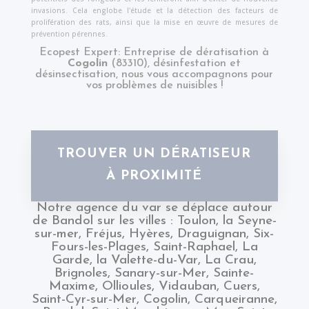
invasions. Cela englobe l'étude et la détection des facteurs de
prolifération des rats, ainsi que la mise en œuvre de mesures de
prévention pérennes.
Ecopest Expert: Entreprise de dératisation à
Cogolin
(83310), désinfestation et
désinsectisation, nous vous accompagnons pour
vos problèmes de nuisibles !
TROUVER UN DÉRATISEUR
À PROXIMITÉ
Notre agence du
var
se déplace autour
de Bandol sur les villes :
Toulon
,
la Seyne-
sur-mer
,
Fréjus
,
Hyères
,
Draguignan
,
Six-
Fours-les-Plages
,
Saint-Raphael
,
La
Garde
,
la Valette-du-Var
,
La Crau
,
Brignoles
,
Sanary-sur-Mer
,
Sainte-
Maxime
,
Ollioules
,
Vidauban
,
Cuers
,
Saint-Cyr-sur-Mer
,
Cogolin
,
Carqueiranne
,