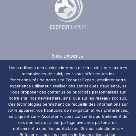
Nos experts
Nos guides
Nous utilisons des cookies internes et tiers, ainsi que d’autres
Nos zones d’intervention
technologies de suivi, pour vous offrir toutes les
fonctionnalités de notre site Ecopest Expert, améliorer votre
Plan du site
expérience utilisateur, réaliser des statistiques d’audience, et
vous proposer des contenus ou publicités personnalisés sur
Nos coordonnées
notre site, nos newsletters, ainsi que sur les réseaux sociaux.
Ces technologies permettent de recueillir des informations sur
votre appareil, vos habitudes de navigation et vos préférences.
Ecopest Expert
En cliquant sur « Accepter », vous consentez au traitement de
ces données et à leur partage avec nos partenaires,
notamment à des fins publicitaires. Si vous sélectionnez «
06 29 67 98 10
Refuser », seuls les cookies indispensables au bon