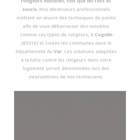
rongeurs nuisibles, tels que les rats et
souris.
Nos dératiseurs professionnels
mettent en œuvre des techniques de pointe
afin de vous débarrasser des nuisibles
comme ces types de rongeurs, à
Cogolin
(83310)
et toutes les communes dans le
Département du
Var
. Les solutions adaptées
à la lutte contre les rongeurs dans votre
logement seront déterminées lors des
interventions de nos techniciens.