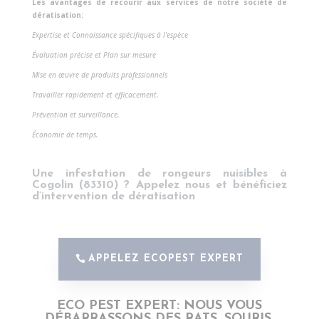
Les avantages de recourir aux services de notre société de
dératisation:
Expertise et Connaissance spécifiques à l’espèce
Évaluation précise et Plan sur mesure
Mise en œuvre de produits professionnels
Travailler rapidement et efficacement.
Prévention et surveillance.
Économie de temps.
Une infestation de rongeurs nuisibles à
Cogolin (83310) ?
Appelez nous et bénéficiez
d’
intervention de dératisation
APPELEZ ECOPEST EXPERT
ECO PEST EXPERT: NOUS VOUS
DÉBARRASSONS DES RATS, SOURIS,