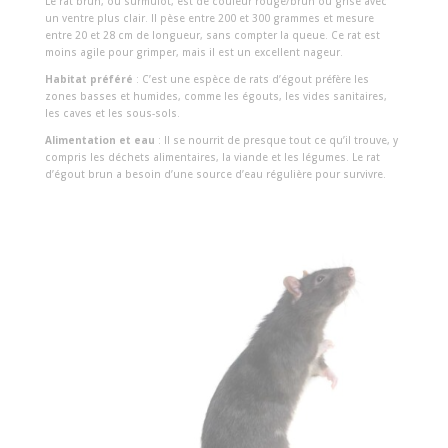
Le rat brun, ou surmulot, est de couleur rouge/brun ou grise avec
un ventre plus clair. Il pèse entre 200 et 300 grammes et mesure
entre 20 et 28 cm de longueur, sans compter la queue. Ce rat est
moins agile pour grimper, mais il est un excellent nageur.
Habitat préféré
: C’est une espèce de rats d’égout préfère les
zones basses et humides, comme les égouts, les vides sanitaires,
les caves et les sous-sols.
Alimentation et eau
: Il se nourrit de presque tout ce qu’il trouve, y
compris les déchets alimentaires, la viande et les légumes. Le rat
d’égout brun a besoin d’une source d’eau régulière pour survivre.
Reproduction
: Le surmulot peut avoir jusqu’à 7 portées par an,
chaque portée comprenant entre 7 et 14 petits.