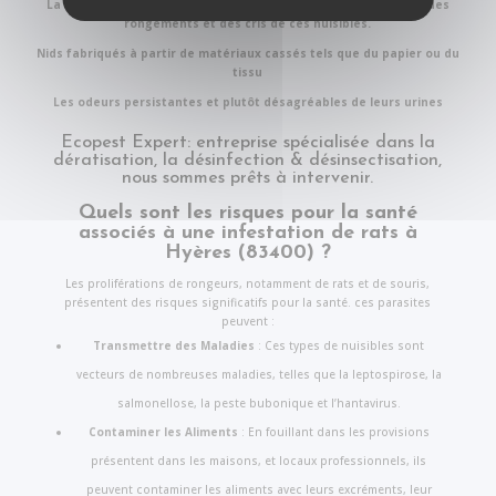
La nuit, on entend des bruits de grattage, des déplacements, des
rongements et des cris de ces nuisibles.
Nids fabriqués à partir de matériaux cassés tels que du papier ou du
tissu
Les odeurs persistantes et plutôt désagréables de leurs urines
Ecopest Expert: entreprise spécialisée dans la
dératisation, la désinfection & désinsectisation,
nous sommes pr
ê
ts à intervenir.
Quels sont les risques pour la santé
associés à une infestation de rats à
Hyères (83400) ?
Les proliférations de rongeurs, notamment de rats et de souris,
présentent des risques significatifs pour la santé. ces parasites
peuvent :
Transmettre des Maladies
: Ces types de nuisibles sont
vecteurs de nombreuses maladies, telles que la leptospirose, la
salmonellose, la peste bubonique et l’hantavirus.
Contaminer les Aliments
: En fouillant dans les provisions
présentent dans les maisons, et locaux professionnels, ils
peuvent contaminer les aliments avec leurs excréments, leur