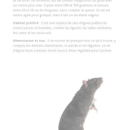
Le rat brun, ou surmulot, est de couleur rouge/brun ou grise avec
un ventre plus clair. Il pèse entre 200 et 300 grammes et mesure
entre 20 et 28 cm de longueur, sans compter la queue. Ce rat est
moins agile pour grimper, mais il est un excellent nageur.
Habitat préféré
: C’est une espèce de rats d’égout préfère les
zones basses et humides, comme les égouts, les vides sanitaires,
les caves et les sous-sols.
Alimentation et eau
: Il se nourrit de presque tout ce qu’il trouve, y
compris les déchets alimentaires, la viande et les légumes. Le rat
d’égout brun a besoin d’une source d’eau régulière pour survivre.
Reproduction
: Le surmulot peut avoir jusqu’à 7 portées par an,
chaque portée comprenant entre 7 et 14 petits.