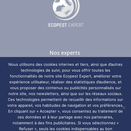
Nos experts
Nos guides
Nous utilisons des cookies internes et tiers, ainsi que d’autres
Nos zones d’intervention
technologies de suivi, pour vous offrir toutes les
fonctionnalités de notre site Ecopest Expert, améliorer votre
Plan du site
expérience utilisateur, réaliser des statistiques d’audience, et
vous proposer des contenus ou publicités personnalisés sur
Nos coordonnées
notre site, nos newsletters, ainsi que sur les réseaux sociaux.
Ces technologies permettent de recueillir des informations sur
votre appareil, vos habitudes de navigation et vos préférences.
Ecopest Expert
En cliquant sur « Accepter », vous consentez au traitement de
ces données et à leur partage avec nos partenaires,
notamment à des fins publicitaires. Si vous sélectionnez «
06 29 67 98 10
Refuser », seuls les cookies indispensables au bon