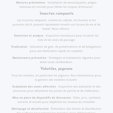
Mesures préventives
: Installation de moustiquaires, pièges
lumineux et conseils pour limiter les risques d’intrusion.
Insectes rampants
Les insectes rampants, comme les cafards, les fourmis et les
punaises de lit, peuvent rapidement envahir vos locaux de vie et de
travail. Nous offrons :
Détection et analyse
: Inspection minutieuse pour localiser les
nids et les voies de passage.
Éradication
: Utilisation de gels, de pulvérisations et de fumigations
pour une élimination rapide et complète.
Maintenance préventive
: Stratégies et traitements réguliers pour
éviter toute réinfestation.
Volatiles, pigeons
Pour les volatiles, en particulier les pigeons, Nos interventions pour
la gestion des volatiles incluent :
Évaluation des zones affectées
: Inspection des bâtiments et des
structures pour déterminer les points de perche et de nidification.
Mise en place de dispositifs de dissuasion
: Filets, pics, systèmes
sonores et visuels pour empêcher les oiseaux de s’installer.
Nettoyage et désinfection
: Élimination des fientes et désinfection
des surfaces pour prévenir les maladies et les détériorations.