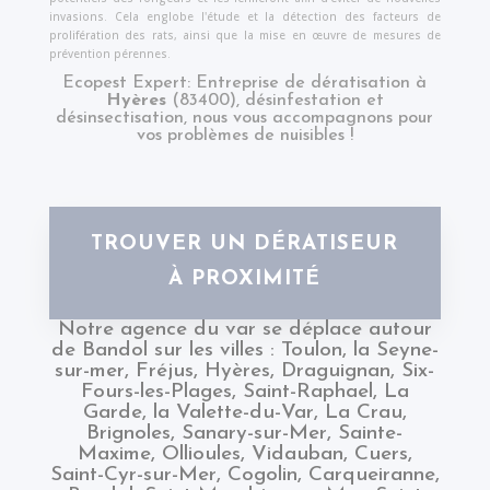
invasions. Cela englobe l'étude et la détection des facteurs de
prolifération des rats, ainsi que la mise en œuvre de mesures de
prévention pérennes.
Ecopest Expert: Entreprise de dératisation à
Hyères
(83400), désinfestation et
désinsectisation, nous vous accompagnons pour
vos problèmes de nuisibles !
TROUVER UN DÉRATISEUR
À PROXIMITÉ
Notre agence du
var
se déplace autour
de Bandol sur les villes :
Toulon
,
la Seyne-
sur-mer
,
Fréjus
,
Hyères
,
Draguignan
,
Six-
Fours-les-Plages
,
Saint-Raphael
,
La
Garde
,
la Valette-du-Var
,
La Crau
,
Brignoles
,
Sanary-sur-Mer
,
Sainte-
Maxime
,
Ollioules
,
Vidauban
,
Cuers
,
Saint-Cyr-sur-Mer
,
Cogolin
,
Carqueiranne
,