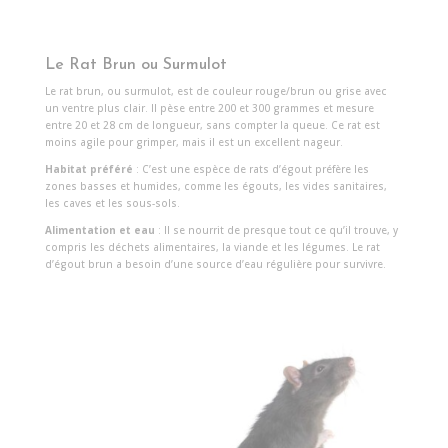
Le Rat Brun ou Surmulot
Le rat brun, ou surmulot, est de couleur rouge/brun ou grise avec
un ventre plus clair. Il pèse entre 200 et 300 grammes et mesure
entre 20 et 28 cm de longueur, sans compter la queue. Ce rat est
moins agile pour grimper, mais il est un excellent nageur.
Habitat préféré
: C’est une espèce de rats d’égout préfère les
zones basses et humides, comme les égouts, les vides sanitaires,
les caves et les sous-sols.
Alimentation et eau
: Il se nourrit de presque tout ce qu’il trouve, y
compris les déchets alimentaires, la viande et les légumes. Le rat
d’égout brun a besoin d’une source d’eau régulière pour survivre.
Reproduction
: Le surmulot peut avoir jusqu’à 7 portées par an,
chaque portée comprenant entre 7 et 14 petits.