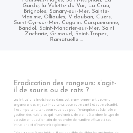
Fours-les-Plages
,
Saint-Raphael
,
La
Garde
,
la Valette-du-Var
,
La Crau
,
Brignoles
,
Sanary-sur-Mer
,
Sainte-
Maxime
,
Ollioules
,
Vidauban
,
Cuers
,
Saint-Cyr-sur-Mer
,
Cogolin
,
Carqueiranne
,
Bandol
,
Saint-Mandrier-sur-Mer
,
Saint
Zacharie
,
Grimaud
,
Saint-Tropez
,
Ramatuelle
…
Eradication des rongeurs: s’agit-
il de souris ou de rats ?
Les intrusions indésirables dans votre environnement peuvent
engendrer des enjeux importants pour votre santé et votre sécurité.
Il est important, tant pour vous que pour l’entreprise spécialisée en
gestion des nuisibles qui interviendra, de bien déterminer le type de
parasite en question afin de répondre de manière efficace à ces
intrusions et d’intervenir rapidement.
Grâce à cette étape initiale, il est possible de cibler les méthodes de